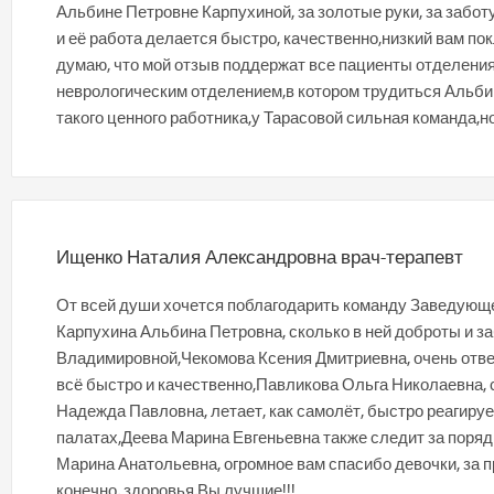
Альбине Петровне Карпухиной, за золотые руки, за забот
и её работа делается быстро, качественно,низкий вам по
думаю, что мой отзыв поддержат все пациенты отделени
неврологическим отделением,в котором трудиться Альби
такого ценного работника,у Тарасовой сильная команда,н
Ищенко Наталия Александровна врач-терапевт
От всей души хочется поблагодарить команду Заведующ
Карпухина Альбина Петровна, сколько в ней доброты и з
Владимировной,Чекомова Ксения Дмитриевна, очень отве
всё быстро и качественно,Павликова Ольга Николаевна,
Надежда Павловна, летает, как самолёт, быстро реагиру
палатах,Деева Марина Евгеньевна также следит за поряд
Марина Анатольевна, огромное вам спасибо девочки, за 
конечно, здоровья,Вы лучшие!!!