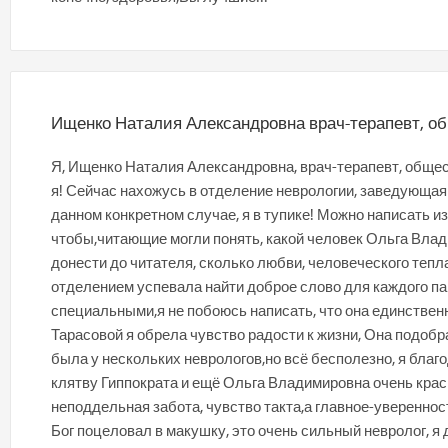
Ищенко Наталия Александровна врач-терапевт, о
Я, Ищенко Наталия Александровна, врач-терапевт, общест
я! Сейчас нахожусь в отделение неврологии, заведующая
данном конкретном случае, я в тупике! Можно написать из
чтобы,читающие могли понять, какой человек Ольга Влад
донести до читателя, сколько любви, человеческого теп
отделением успевала найти доброе слово для каждого паци
специальными,я не побоюсь написать, что она единственн
Тарасовой я обрела чувство радости к жизни, Она подобр
была у нескольких неврологов,но всё бесполезно, я благо
клятву Гиппократа и ещё Ольга Владимировна очень крас
неподдельная забота, чувство такта,а главное-уверенност
Бог поцеловал в макушку, это очень сильный невролог, я 