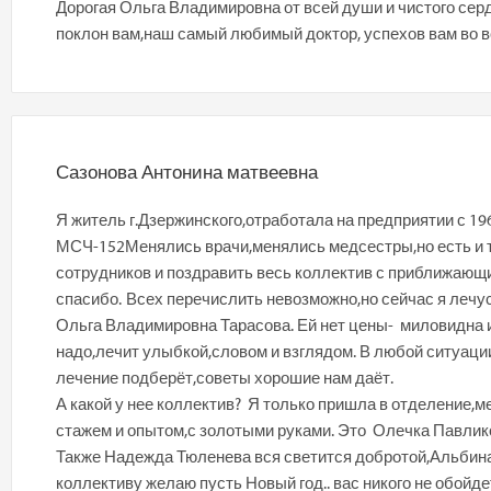
Дорогая Ольга Владимировна от всей души и чистого серд
поклон вам,наш самый любимый доктор, успехов вам во в
Сазонова Антонина матвеевна
Я житель г.Дзержинского,отработала на предприятии с 196
МСЧ-152Менялись врачи,менялись медсестры,но есть и та
сотрудников и поздравить весь коллектив с приближающи
спасибо. Всех перечислить невозможно,но сейчас я лечу
Ольга Владимировна Тарасова. Ей нет цены- миловидна и 
надо,лечит улыбкой,словом и взглядом. В любой ситуаци
лечение подберёт,советы хорошие нам даёт.
А какой у нее коллектив? Я только пришла в отделение,
стажем и опытом,с золотыми руками. Это Олечка Павлико
Также Надежда Тюленева вся светится добротой,Альбина
коллективу желаю пусть Новый год.. вас никого не обой