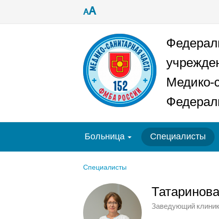
A
A
Федерал
учрежде
Медико-с
Федераль
Больница
Специалисты
Специалисты
Татаринова
Заведующий клинико