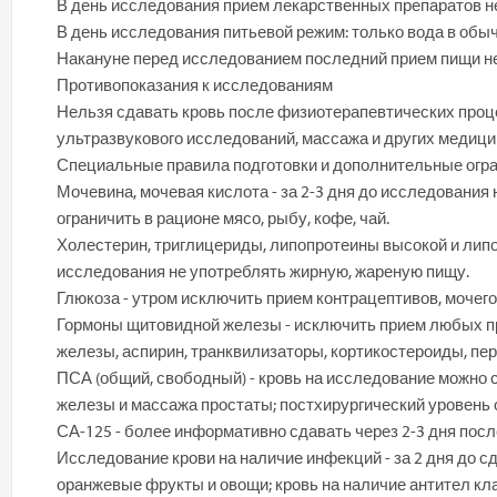
В день исследования прием лекарственных препаратов н
В день исследования питьевой режим: только вода в обычн
Накануне перед исследованием последний прием пищи не 
Противопоказания к исследованиям
Нельзя сдавать кровь после физиотерапевтических проце
ультразвукового исследований, массажа и других медици
Специальные правила подготовки и дополнительные огра
Мочевина, мочевая кислота - за 2-3 дня до исследования
ограничить в рационе мясо, рыбу, кофе, чай.
Холестерин, триглицериды, липопротеины высокой и липоп
исследования не употреблять жирную, жареную пищу.
Глюкоза - утром исключить прием контрацептивов, мочего
Гормоны щитовидной железы - исключить прием любых п
железы, аспирин, транквилизаторы, кортикостероиды, пе
ПСА (общий, свободный) - кровь на исследование можно 
железы и массажа простаты; постхирургический уровень 
СА-125 - более информативно сдавать через 2-3 дня пос
Исследование крови на наличие инфекций - за 2 дня до с
оранжевые фрукты и овощи; кровь на наличие антител кл