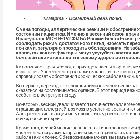
13 марта - Всемирный день почки
Смена погоды, аллергические реакции и обострение х
состоянии пациентов. Именно в весенний сезон врач
Врач-уролог МСЧ №152 ФМБА России Бен
н
и Есаян р
соблюдать режим достаточного питья, избегать перео
почками, регулярно проходить обследования. Не заб
крови, так как эти факторы могут усугубить состояние
большей внимательности к своему здоровью и собл
Как отмечает врач-уролог, с приходом весны в организме 
изменения. Увеличение продолжительности светового дн
спровоцировать обострения хронических заболеваний, в т
Во-первых, переход от холодной зимы к теплой весне ча
сказаться на состоянии этих органов. В этот период важ
особенно в ветреную погоду.
Во-вторых, весной увеличивается количество аллергенов
страдающих аллергией, возможно усиление воспалительны
Аллергические реакции могут повысить уровень токсинов
почки, поясняет врач.
Кроме того, весной многие начинают активно заниматься 
увеличение нагрузки на организм может привести к обезв
заболеваний почек. Обезвоживание может вызвать концен