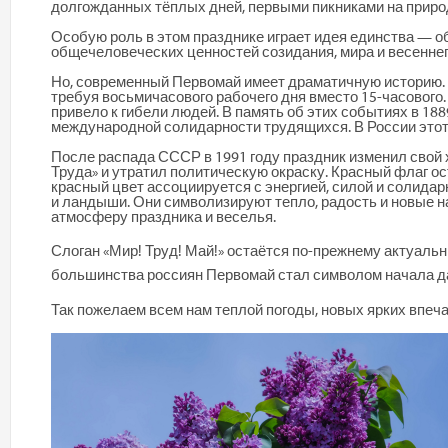
долгожданных тёплых дней, первыми пикниками на природ
Особую роль в этом празднике играет идея единства — о
общечеловеческих ценностей созидания, мира и весенне
Но, современный Первомай имеет драматичную историю. 1
требуя восьмичасового рабочего дня вместо 15-часового.
привело к гибели людей. В память об этих событиях в 18
международной солидарности трудящихся. В России этот
После распада СССР в 1991 году праздник изменил свой 
Труда» и утратил политическую окраску. Красный флаг о
красный цвет ассоциируется с энергией, силой и солидар
и ландыши. Они символизируют тепло, радость и новые н
атмосферу праздника и веселья.
Слоган «Мир! Труд! Май!» остаётся по-прежнему актуальн
большинства россиян Первомай стал символом начала да
Так пожелаем всем нам теплой погоды, новых ярких впеча