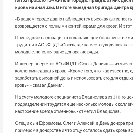
№152 пришло 134 жителя города. Правда, из них деся
кровь на анализы. В итоге выездная бригада Центра 
«
В вашем городе давно наблюдается высокая активность 
возвращается с полными контейнерами для крови. И этот 
Пришедшие на донацию в подавляющем большинстве живут
трудится в АО «ФЦДТ «Союз», где на место уходящих на 
молодые, пополняющие донорские ряды.
Инженер-энергетик АО «ФЦДТ «Союз» Даниил — из числа 
коллегами сдавать кровь. «Кроме того, что, как известно
заработать выходной день и использовать его для отдыха
кровь», - сказал Даниил.
На счету молодого специалиста Владислава из 310-го цех
подразделении трудятся еще несколько молодых коллег-д
настроение всегда отменное», - отметил Владислав.
Отец и сын Ефремовы, Олег и Алексей, в День донора при
примером в донорстве и что отцу осталось сдать кровь в