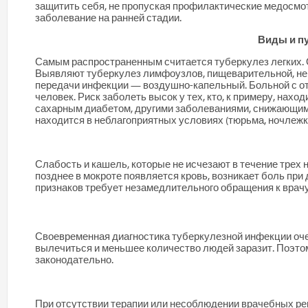
защитить себя, не пропуская профилактические медосм
заболевание на ранней стадии.
Виды и п
Самым распространенным считается туберкулез легких. О
Выявляют туберкулез лимфоузлов, пищеварительной, нерв
передачи инфекции — воздушно-капельный. Больной с от
человек.
Риск заболеть высок у тех, кто, к примеру, нах
сахарным диабетом, другими заболеваниями, снижающими
находится в неблагоприятных условиях (тюрьма, ночлежк
Слабость и кашель, которые не исчезают в течение трех
позднее в мокроте появляется кровь, возникает боль при
признаков требует незамедлительного обращения к врачу
Своевременная диагностика туберкулезной инфекции очен
вылечиться и меньшее количество людей заразит. Поэтом
законодательно.
При отсутствии терапии или несоблюдении врачебных ре