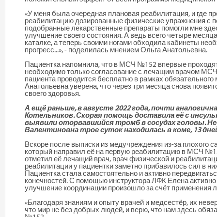
«У меня была очередная плановая реабилитация, и где п
реабилитацию дозированные физические упражнения с п
подобранные лекарственные препараты помогли мне зде
улучшение своего состояния. А ведь всего четыре месяца
каталке, а теперь своими ногами обходила кабинеты необх
прогресс...», - поделилась мнением Ольга Анатольевна.
Пациентка напомнила, что в МСЧ №152 впервые проходят
необходимо только согласование с лечащим врачом МСЧ
пациента проводится бесплатно в рамках обязательного 
Анатольевна уверена, что через три месяца снова появи
своего здоровья.
А ещё раньше, в августе 2022 года, почти аналогич
Котельников. Скорая помощь доставила её с инсуль
выявили оторвавшийся тромб в сосудах головы. Нео
Валентиновна трое суток находилась в коме, 13 дне
Вскоре после выписки из медучреждения из-за плохого с
который направил её на первую реабилитацию в МСЧ №152
отметил её лечащий врач, врач физической и реабилита
реабилитации у пациентки заметно прибавилось сил в ни
Пациентка стала самостоятельно и активно передвигатьс
конечностей. С помощью инструктора ЛФК Елена активно
улучшение координации произошло за счёт применения л
«Благодаря знаниям и опыту врачей и медсестёр, их невер
что мир не без добрых людей, и верю, что нам здесь обяз