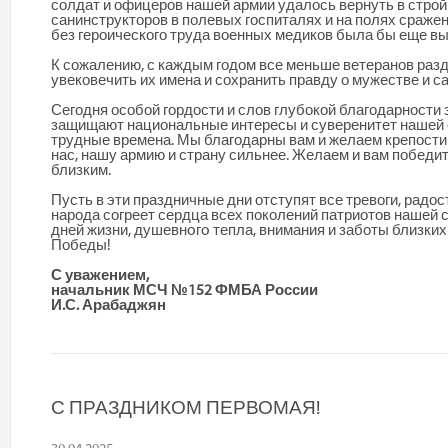
солдат и офицеров нашей армии удалось вернуть в строй
санинструкторов в полевых госпиталях и на полях сражен
без героического труда военных медиков была бы еще в
К сожалению, с каждым годом все меньше ветеранов разд
увековечить их имена и сохранить правду о мужестве и 
Сегодня особой гордости и слов глубокой благодарности
защищают национальные интересы и суверенитет нашей
трудные времена. Мы благодар
ны
ва
м
и желаем крепости
нас, нашу армию и страну сильнее. Желаем и вам победит
близким.
Пусть в эти праздничные дни отступят все тревоги, радо
народа согреет сердца всех поколений патриотов нашей 
дней жизни, душевнoгo тепла, внимания и заботы близких
Победы!
С уважением,
начальник МСЧ №152 ФМБА России
И.С. Арабаджян
С ПРАЗДНИКОМ ПЕРВОМАЯ!