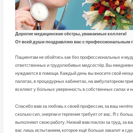
Д
орогие
м
едицинские сёстры, уважаемые коллеги!
От всей души поздравляю
вас
с профессиональным п
Пациентам не обойтись как без профессиональных и мудр
ответственных и трудолюбивых медсестёр. Вы ежедневно
нуждаются в помощи. Каждый день вы вносите свой неоце
палатах, в процедурных кабинетах, на амбулаторном приё
вселяют у больных уверенность в собственных силах и 
Спасибо вам за любовь к своей профессии, за ваш нелёгки
сколько сил, энергии и терпения требует от вас. Я с бо
выполняют свою работу. Низкий вам поклон за труд, за 
вас лишь испытанием, которое ещё больше закалит и сде