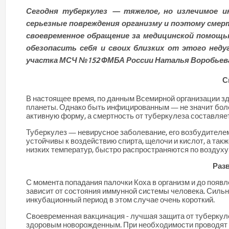
Сегодня туберкулез — тяжелое, но излечимое и
серьезные повреждения организму и поэтому смерт
своевременное обращение за медицинской помощь
обезопасить себя и своих близких от этого неду
участка МСЧ №152 ФМБА России Наталья Воробьев
С
В настоящее время, по данным Всемирной организации з
планеты. Однако быть инфицированным — не значит болет
активную форму, а смертность от туберкулеза составляет 
Туберкулез — невирусное заболевание, его возбудителе
устойчивы к воздействию спирта, щелочи и кислот, а так
низких температур, быстро распространяются по воздуху
Разв
С момента попадания палочки Коха в организм и до появл
зависит от состояния иммунной системы человека. Сильна
инкубационный период в этом случае очень короткий.
Своевременная вакцинация - лучшая защита от туберкул
здоровым новорожденным. При необходимости проводят р